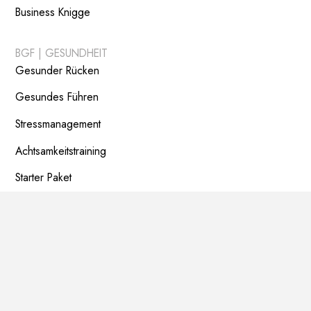
Business Knigge
BGF | GESUNDHEIT
Gesunder Rücken
Gesundes Führen
Stressmanagement
Achtsamkeitstraining
Starter Paket
FÜHRUNGSKRÄFTE
Vom Mitarbeiter zur Führungskraft
Neuroleadership
Rhetorik
Führungskräftetraining