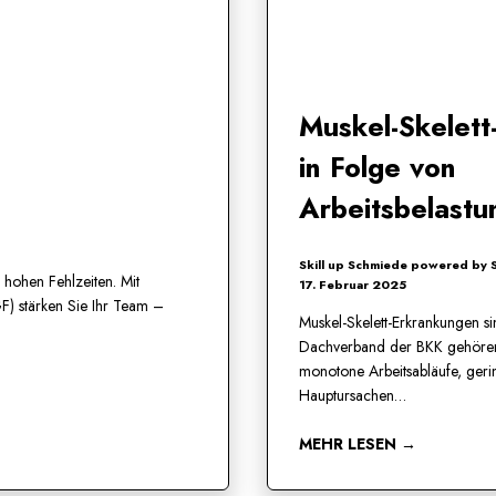
Muskel-Skelett
in Folge von
Arbeitsbelast
Skill up Schmiede powered by
 hohen Fehlzeiten. Mit
17. Februar 2025
GF) stärken Sie Ihr Team –
Muskel-Skelett-Erkrankungen si
Dachverband der BKK gehöre
monotone Arbeitsabläufe, geri
Hauptursachen…
MEHR LESEN →