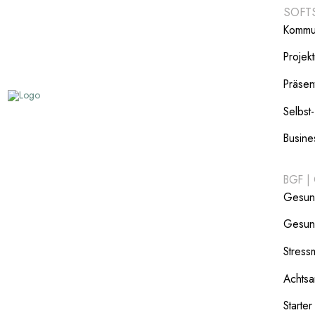
SOFT
Kommun
Proje
Präsent
Selbst
Busine
BGF |
Gesun
Gesun
Stres
Achtsa
Starter