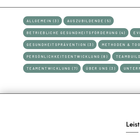
ALLGEMEIN (3)
AUSZUBILDENDE (5)
KATEGORIEN
BETRIEBLICHE GESUNDHEITSFÖRDERUNG (4)
EV
GESUNDHEITSPRÄVENTION (3)
METHODEN & TOO
PERSÖNLICHKEITSENTWICKLUNG (8)
TEAMBUILD
TEAMENTWICKLUNG (7)
ÜBER UNS (3)
UNTERN
Leis