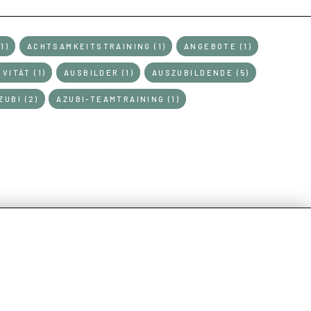
1)
ACHTSAMKEITSTRAINING (1)
ANGEBOTE (1)
VITÄT (1)
AUSBILDER (1)
AUSZUBILDENDE (5)
ZUBI (2)
AZUBI-TEAMTRAINING (1)
SCHLAGWÖRTER