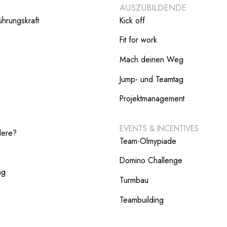
E
AUSZUBILDENDE
ührungskraft
Kick off
Fit for work
Mach deinen Weg
Jump- und Teamtag
Projektmanagement
EVENTS & INCENTIVES
dere?
Team-Olmypiade
Domino Challenge
ng
Turmbau
Teambuilding