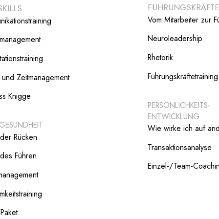
FÜHRUNGSKRÄFT
SKILLS
Vom Mitarbeiter zur F
ikationstraining
Neuroleadership
ktmanagement
Rhetorik
ationstraining
Führungskräftetraining
- und Zeitmanagement
ss Knigge
PERSÖNLICHKEITS-
ENTWICKLUNG
 GESUNDHEIT
Wie wirke ich auf an
der Rücken
Transaktionsanalyse
des Führen
Einzel-/Team-Coachi
smanagement
mkeitstraining
 Paket