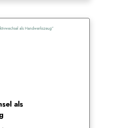
sel als
g