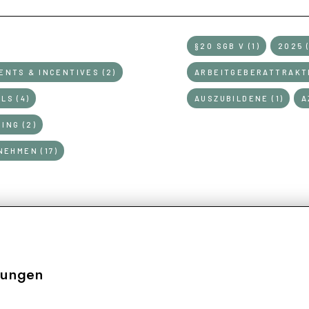
§20 SGB V (1)
2025 (
ENTS & INCENTIVES (2)
ARBEITGEBERATTRAKTI
LS (4)
AUSZUBILDENE (1)
A
ING (2)
EHMEN (17)
tungen