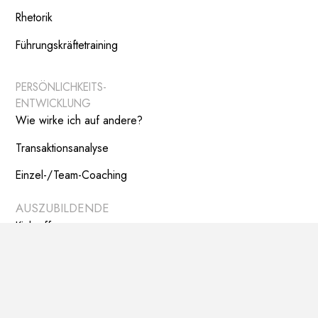
Rhetorik
Führungskräftetraining
PERSÖNLICHKEITS-
ENTWICKLUNG
Wie wirke ich auf andere?
Transaktionsanalyse
Einzel-/Team-Coaching
AUSZUBILDENDE
Kick off
Fit for work
Mach deinen Weg
Jump- und Teamtag