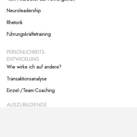
Neuroleadership
Rhetorik
Führungskräftetraining
PERSÖNLICHKEITS-
ENTWICKLUNG
Wie wirke ich auf andere?
Transaktionsanalyse
Einzel-/Team-Coaching
AUSZUBILDENDE
Kick off
Fit for work
Mach deinen Weg