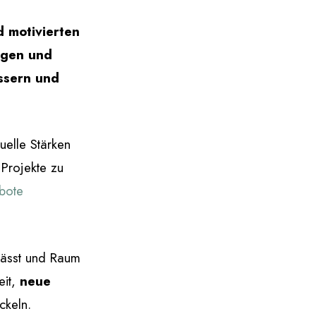
d motivierten
ngen und
ssern und
uelle Stärken
Projekte zu
bote
lässt und Raum
eit,
neue
ckeln.