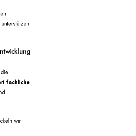
den
unterstützen
entwicklung
 die
ert
fachliche
und
ckeln wir