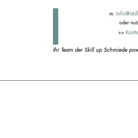
info@ski
m:
oder nut
Kont
>>
Ihr Team der Skill up Schmiede po