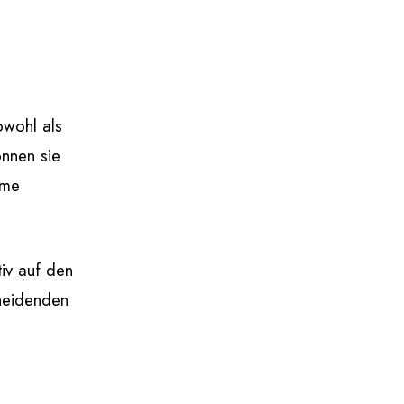
owohl als
önnen sie
ame
tiv auf den
heidenden